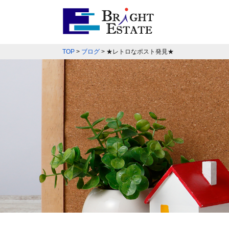
TOP
>
ブログ
>
★レトロなポスト発見★