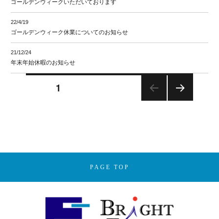
ゴールデンウィークいただいております
22/4/19
ゴールデンウィーク休業についてのお知らせ
21/12/24
年末年始休暇のお知らせ
投
ページ
1
次の
稿
ペー
ジ
の
ペ
PAGE TOP
ー
ジ