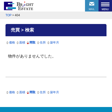
MAIL
TOP
>
404
売買 > 検索
価格
面積
間取
住所
築年月
物件がありませんでした。
価格
面積
間取
住所
築年月
前のページにもどる