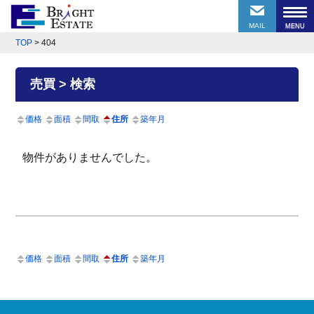
MAIL
TOP
>
404
売買 > 検索
価格
面積
間取
住所
築年月
物件がありませんでした。
価格
面積
間取
住所
築年月
前のページにもどる