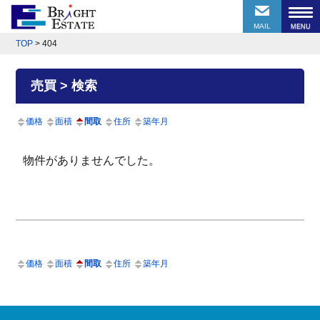
MAIL
TOP
>
404
売買 > 検索
価格
面積
間取
住所
築年月
物件がありませんでした。
価格
面積
間取
住所
築年月
前のページにもどる