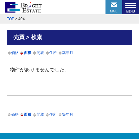
MAIL
TOP
>
404
売買 > 検索
価格
面積
間取
住所
築年月
物件がありませんでした。
価格
面積
間取
住所
築年月
前のページにもどる