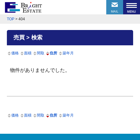
MAIL
TOP
>
404
売買 > 検索
価格
面積
間取
住所
築年月
物件がありませんでした。
価格
面積
間取
住所
築年月
前のページにもどる