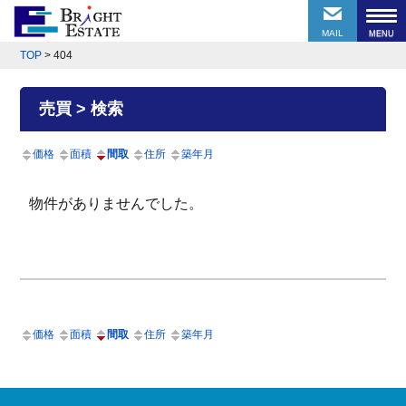
MAIL
TOP
>
404
売買 > 検索
価格
面積
間取
住所
築年月
物件がありませんでした。
価格
面積
間取
住所
築年月
前のページにもどる