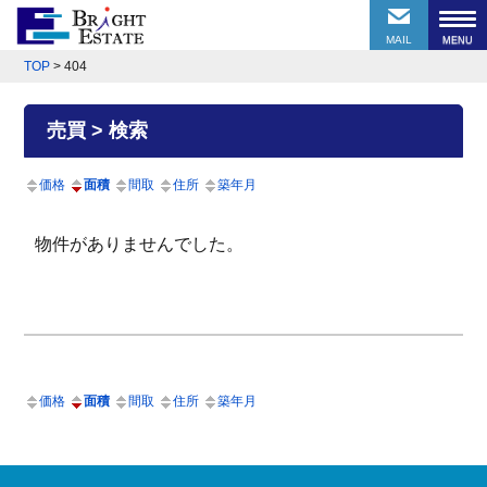
MAIL
TOP
>
404
売買 > 検索
価格
面積
間取
住所
築年月
物件がありませんでした。
価格
面積
間取
住所
築年月
前のページにもどる