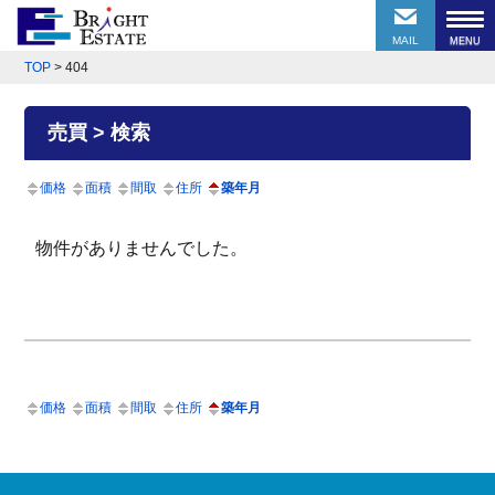
MAIL
TOP
>
404
売買 > 検索
価格
面積
間取
住所
築年月
物件がありませんでした。
価格
面積
間取
住所
築年月
前のページにもどる